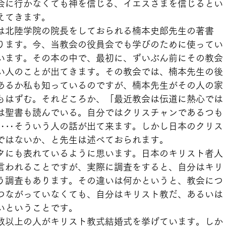
会に行かなくても神を信じる、イエスさまを信じるとい
えてきます。
は北陸学院の院長をしておられる楠本史郎先生の著書
ります。今、当教会の役員会でも学びのために使ってい
います。その本の中で、最初に、ずいぶん前にその教会
い人のことが出てきます。その教会では、楠本先生の後
あるか私も知っているのですが、楠本先生がその人の家
もはずむ。それどころか、「最近教会は伝道に熱心では
は聖書も読んでいる。自分ではクリスチャンであるつも
‥‥そういう人の話が出て来ます。しかし日本のクリス
ではないか、と先生は述べておられます。
タにも表れているように思います。日本のキリスト者人
言われることですが、実際に調査をすると、自分はキリ
う調査もあります。その違いは何かというと、教会につ
つながっていなくても、自分はキリスト教だ、あるいは
いということです。
数以上の人がキリスト教式結婚式を挙げています。しか