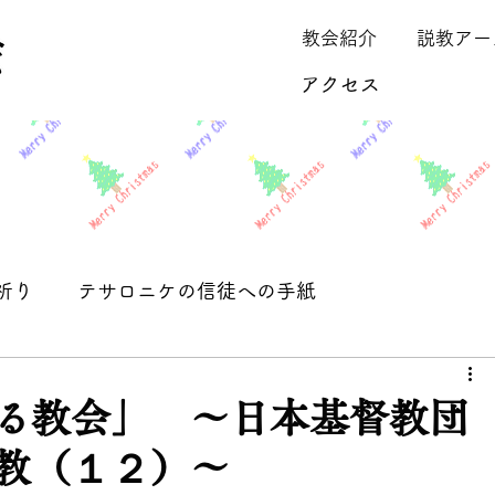
教会紹介
説教アー
アクセス
祈り
テサロニケの信徒への手紙
保留
る教会」 ～日本基督教団
教（１２）～