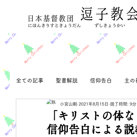
全ての記事
聖書解説
信仰告白
主の
小宮山剛
2021年8月15日
読了時間: 9分
フィリピの信徒への手紙
お知らせ
「キリストの体な
信仰告白による説