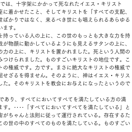
こでは、十字架にかかって死なれたイエス・キリスト
座に着かせたこと、そしてキリストを「すべての支配、
世ばかりではなく、来るべき世にも唱えられるあらゆる
います。
を持っている人の上に、この世のもっとも大きな力を持
我が物顔に動かしているようにも見えるサタンの上に、
の力の上に、キリストを置かれました。死という人間の
みつけられました。ものすごいキリストの地位です。こ
トの権威です。力です。まさに絶大なキリストの権威で
屈せざるを得ません。そのように、神はイエス・キリス
した。そのキリストを教会にお与えになったというので
体であり、すべてにおいてすべてを満たしている方の満
ます。‥‥「すべてにおいてすべてを満たしている」と
宙がちゃんと法則に従って運行されている。存在するた
この世の中のすべてのものを満たしている。ものすごい