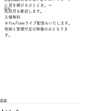
お知らせ
に耳を傾けるひととき。～
保留
乳幼児も歓迎します。
入場無料
※YouTubeライブ配信もいたします。
牧師と聖壇付近の映像のみとなりま
す。
保留