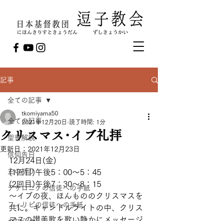
記事
全ての記事
tkomiyama50
全ての記事
2021年12月20日
読了時間: 1分
クリスマス･イブ礼拝
聖書解説
更新日：
2021年12月23日
信仰告白
12月24日(金)
主の祈り
(1回目)午後5：00～5：45
(2回目)午後7：30～8：15
テサロニケの信徒への手紙
～イブの夜、ほんもののクリスマスを
フィリピの信徒への手紙
共に。キャンドルライトの中、クリス
マスの讃美歌を歌い静かにメッセージ