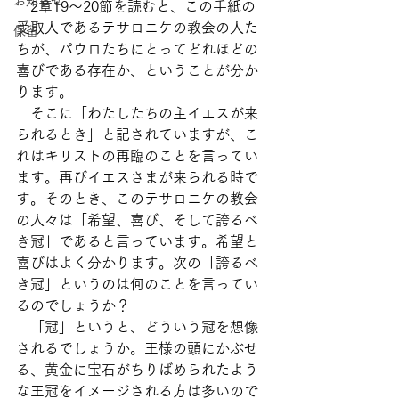
お知らせ
　2章19～20節を読むと、この手紙の
受取人であるテサロニケの教会の人た
保留
ちが、パウロたちにとってどれほどの
喜びである存在か、ということが分か
ります。
　そこに「わたしたちの主イエスが来
られるとき」と記されていますが、こ
れはキリストの再臨のことを言ってい
ます。再びイエスさまが来られる時で
す。そのとき、このテサロニケの教会
の人々は「希望、喜び、そして誇るべ
き冠」であると言っています。希望と
喜びはよく分かります。次の「誇るべ
き冠」というのは何のことを言ってい
るのでしょうか？
　「冠」というと、どういう冠を想像
されるでしょうか。王様の頭にかぶせ
る、黄金に宝石がちりばめられたよう
な王冠をイメージされる方は多いので