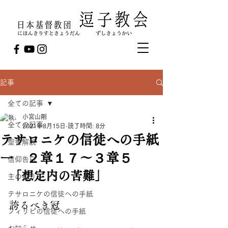
記事
全ての記事
小宮山剛
全ての記事
2021年8月15日
読了時間: 8分
テサロニケの信徒への手紙
聖書解説
一 ２章１７～３章５
信仰告白
「想定内の苦難」
主の祈り
テサロニケの信徒への手紙
誇るべき冠
フィリピの信徒への手紙