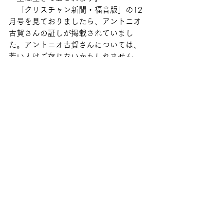
　「クリスチャン新聞・福音版」の12
月号を見ておりましたら、アントニオ
古賀さんの証しが掲載されていまし
た。アントニオ古賀さんについては、
若い人はご存じないかもしれません
が、私以上の年齢の方ならご存知であ
ると思います。ギタリストです。76歳
になられたそうです。
　アントニオ古賀さんは、歌手である
と同時にギタリストであり、来年には
芸能界デビュー60年を迎えるそうで
す。その古賀さんは、昨年の12月に、
音楽プロデューサーの輪嶋東太郎さん
から「25日は何してる？教会に行って
みない？」と、教会のクリスマス礼拝
に誘われたそうです。ふだんはクリス
マスのディナーショーなどで忙しい時
期だったのが、昨年は珍しく何もなか