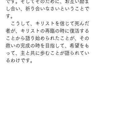
です。そしてそのために、お互い励ま
し合い、祈り合いなさいということで
す。
　こうして、キリストを信じて死んだ
者が、キリストの再臨の時に復活する
ことから語り始められたことが、その
救いの完成の時を目指して、希望をも
って、主と共に歩むことが語られてい
るわけです。
再臨の栄光
　マーティン・ルーサー・キングとい
うひとについては、多くのみなさんが
ご存知であると思います。アメリカの
牧師です。1950年代から始まった人種
差別撤廃運動、すなわち公民権運動の
指導者で、非暴力主義の運動をつらぬ
きました。1964年にノーベル平和賞を