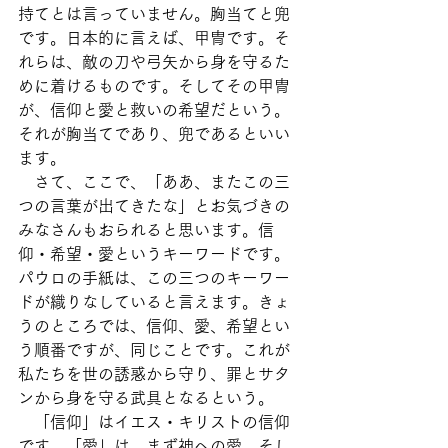
持てとは言っていません。胸当てと兜
です。日本的に言えば、甲冑です。そ
れらは、敵の刀や弓矢から身を守るた
めに着けるものです。そしてその甲冑
が、信仰と愛と救いの希望だという。
それが胸当てであり、兜であるといい
ます。
　さて、ここで、「ああ、またこの三
つの言葉が出てきたな」とお気づきの
みなさんもおられると思います。信
仰・希望・愛というキーワードです。
パウロの手紙は、この三つのキーワー
ドが織りなしていると言えます。きょ
うのところでは、信仰、愛、希望とい
う順番ですが、同じことです。これが
私たちを世の誘惑から守り、罪とサタ
ンから身を守る武具となるという。
　「信仰」はイエス・キリストの信仰
です。「愛」は、まず神への愛、そし