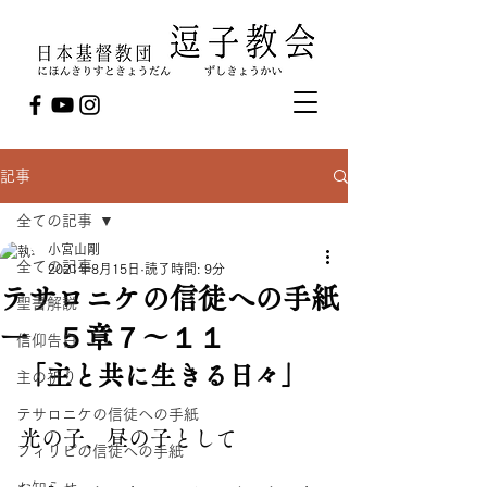
記事
全ての記事
小宮山剛
全ての記事
2021年8月15日
読了時間: 9分
テサロニケの信徒への手紙
聖書解説
一 ５章７～１１
信仰告白
「主と共に生きる日々」
主の祈り
テサロニケの信徒への手紙
光の子、昼の子として
フィリピの信徒への手紙