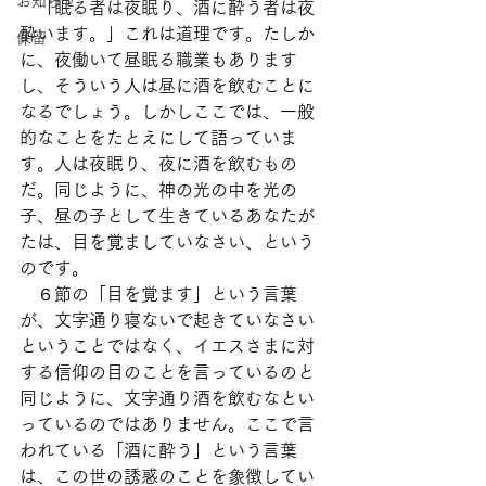
お知らせ
　「眠る者は夜眠り、酒に酔う者は夜
酔います。」これは道理です。たしか
保留
に、夜働いて昼眠る職業もあります
し、そういう人は昼に酒を飲むことに
なるでしょう。しかしここでは、一般
的なことをたとえにして語っていま
す。人は夜眠り、夜に酒を飲むもの
だ。同じように、神の光の中を光の
子、昼の子として生きているあなたが
たは、目を覚ましていなさい、という
のです。
　６節の「目を覚ます」という言葉
が、文字通り寝ないで起きていなさい
ということではなく、イエスさまに対
する信仰の目のことを言っているのと
同じように、文字通り酒を飲むなとい
っているのではありません。ここで言
われている「酒に酔う」という言葉
は、この世の誘惑のことを象徴してい