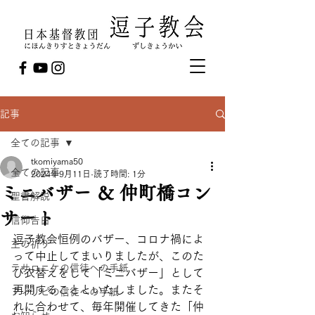
記事
全ての記事
tkomiyama50
全ての記事
2024年9月11日
読了時間: 1分
ミニバザー ＆ 仲町橋コン
聖書解説
サート
信仰告白
逗子教会恒例のバザー、コロナ禍によ
主の祈り
って中止してまいりましたが、このた
テサロニケの信徒への手紙
び衣替えをして「ミニバザー」として
再開することといたしました。またそ
フィリピの信徒への手紙
れに合わせて、毎年開催してきた「仲