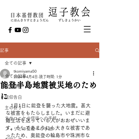
記事
全ての記事
tkomiyama50
全ての記事
2024年4月4日
読了時間: 1分
能登半島地震被災地のため
聖書解説
に
信仰告白
　1月1日に能登を襲った大地震。甚大
主の祈り
な被害をもたらしました。いまだに避
テサロニケの信徒への手紙
難生活を送っている人がおおぜいいま
す。そしてあまりにも大きな被害であ
フィリピの信徒への手紙
ったため、奥能登の輪島市や珠洲市な