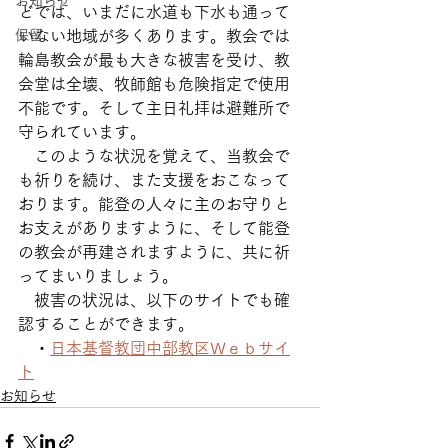
お知らせ
どでは、いまだに水道も下水も通って
保留
いない地域が多くあります。教会では
輪島教会が最も大きな被害を受け、教
会堂は全壊、牧師館も危険指定で使用
不能です。そして主日礼拝は避難所で
守られています。
　このような状況を覚えて、当教会で
も祈りを続け、また支援をおこなって
おります。能登の人々に主のお守りと
お支えがありますように、そして能登
の教会が再建されますように、共に祈
ってまいりましょう。
　被害の状況は、以下のサイトでも確
認することができます。
　・
日本基督教団中部教区Ｗｅｂサイ
ト
お知らせ