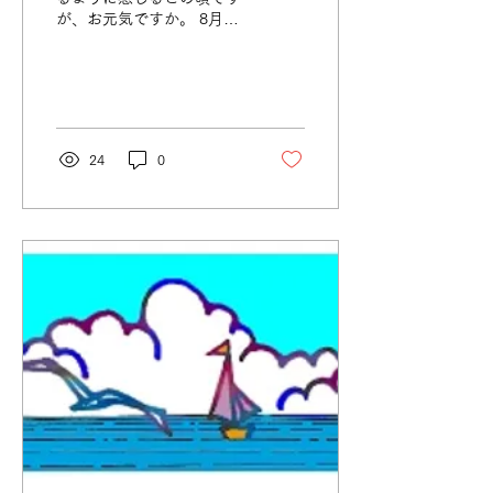
が、お元気ですか。 8月
は、主日礼拝（朝夕と
も）、ＣＳ（教会学校）と
も、いつもの通り毎週日曜
日におこなっています。 毎
週水曜日の「聖書を学び祈
る会」のみ、8月12日(水)
24
0
～9月2日(水)まで休会で
す。 神さまのお守りが皆様
と共にありますようにお祈
りいたします。