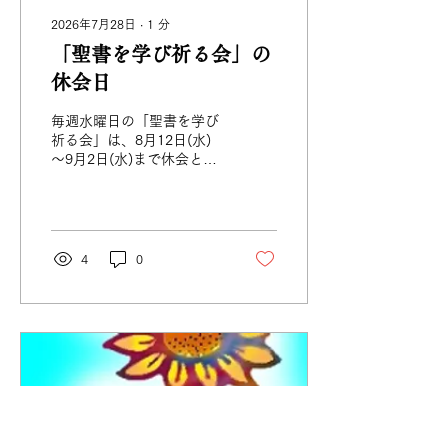
2026年7月28日
∙
1
分
「聖書を学び祈る会」の
休会日
毎週水曜日の「聖書を学び
祈る会」は、8月12日(水)
～9月2日(水)まで休会とさ
せていただきます。勝手な
がら、よろしくお願いいた
します。 暑い日が続いてい
ます。主のお守りをお祈り
いたします。 暑中お見舞い
4
0
申し上げます。