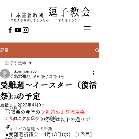
記事
全ての記事
tkomiyama50
全ての記事
2022年3月18日
読了時間: 1分
受難週～イースター（復活
聖書解説
祭）の予定
信仰告白
更新日：
2022年4月9日
主の祈り
当教会の今年の
受難週および復活祭
テサロニケの信徒への手紙
（イースター）
の予定は以下の通りで
す。
フィリピの信徒への手紙
●受難週祈祷会　4月13日(水)　[1回目]