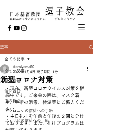
記事
全ての記事
tkomiyama50
全ての記事
2022年1月4日
読了時間: 1分
新型コロナ対策
聖書解説
・現在、新型コロナウイルス対策を継
信仰告白
続中です。ご来会の際は、マスク着
主の祈り
用、手指の消毒、検温等にご協力くだ
さい。
テサロニケの信徒への手紙
・主日礼拝を午前と午後の２回に分け
フィリピの信徒への手紙
ております。また、礼拝プログラムは