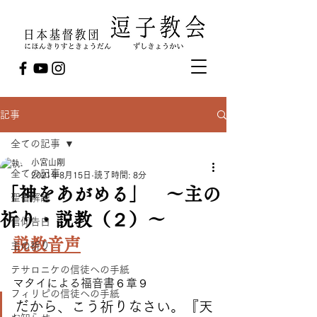
記事
全ての記事
小宮山剛
全ての記事
2021年8月15日
読了時間: 8分
「神をあがめる」 ～主の
聖書解説
祈り・説教（２）～
信仰告白
説教音声
主の祈り
テサロニケの信徒への手紙
マタイによる福音書６章９
フィリピの信徒への手紙
だから、こう祈りなさい。『天