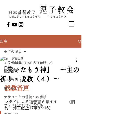
記事
全ての記事
小宮山剛
全ての記事
2021年8月15日
読了時間: 8分
「養いたもう神」 ～主の
聖書解説
祈り・説教（４）～
信仰告白
説教音声
主の祈り
テサロニケの信徒への手紙
マタイによる福音書６章１１　　 （旧
フィリピの信徒への手紙
約　列王記上17章8～16）