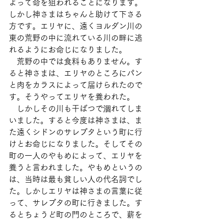
よって命を狙われることになります。
しかし神さまはちゃんと助けて下さる
方です。エリヤに、遠くヨルダン川の
東の荒野の中に流れている川の畔に逃
れるようにお命じになりました。
　荒野の中では食料もありません。す
ると神さまは、エリヤのところにパン
と肉をカラスによって届けられたので
す。そうやってエリヤを養われた。
　しかしその川も干ばつで涸れてしま
いました。すると今度は神さまは、ま
た遠くシドンのサレプタという町に行
けとお命じになりました。そしてその
町の一人のやもめによって、エリヤを
養うと言われました。やもめというの
は、当時は最も貧しい人の代名詞でし
た。しかしエリヤは神さまの言葉に従
って、サレプタの町に行きました。す
るとちょうど町の門のところで、薪を