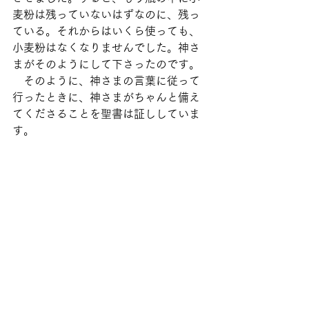
麦粉は残っていないはずなのに、残っ
ている。それからはいくら使っても、
小麦粉はなくなりませんでした。神さ
まがそのようにして下さったのです。
　そのように、神さまの言葉に従って
行ったときに、神さまがちゃんと備え
てくださることを聖書は証ししていま
す。
　私が若き日に伝道者となるために献
身したときのことを思い出します。そ
れまで私はサラリーマンでした。しか
し伝道者となるように導かれ、仕事を
辞めて上京し、東京神学大学に入るこ
とになりました。貯金はほとんどあり
ませんでした。親はクリスチャンです
ので仕送りをしてくれると言いました
が、あまり迷惑をかけるわけにも行か
ないので、東神大の学生寮の寮費と食