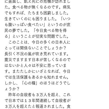
に直面し、飢え死にの危機が訪れまし
た。食べる物が無くなるのです。病気
でもすれば、たちまち困窮しました。
生きていくのにも困りました。「いつ
も腹いっぱい食べたい」というのが庶
民の夢でした。「今日食べる物を得
る」ということが切実な問題でした。
　このことは、今日の多くの日本人に
とっては関係ないことでしょうか？　
長引く不況の嵐が吹き荒れています。
震災でますます日本が苦しくなるので
はないかと人々は不安に思っていま
す。またたしかにいざとなれば、今日
では生活保護もあるかも知れません。
しかし、「心の糧」のほうはどうでし
ょうか？
　昨年の自殺者も３万人を超え、これ
で日本では１３年間連続して自殺者が
３万人を超えたと報道されました。食