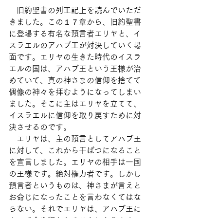
　旧約聖書の列王記上を読んでいただ
きました。この１７章から、旧約聖書
に登場する有名な預言者エリヤと、イ
スラエルのアハブ王が対決していく場
面です。エリヤの生きた時代のイスラ
エルの国は、アハブ王という王様が治
めていて、真の神さまの信仰を捨てて
偶像の神々を拝むようになってしまい
ました。そこに主はエリヤを立てて、
イスラエルに信仰を取り戻すために対
決させるのです。
　エリヤは、主の預言としてアハブ王
に対して、これから干ばつになること
を宣言しました。エリヤの相手は一国
の王様です。絶対権力者です。しかし
預言者というものは、神さまが言えと
お命じになったことを言わなくてはな
らない。それでエリヤは、アハブ王に