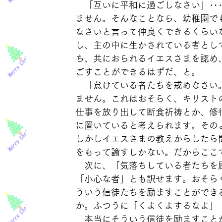
　「互いに平和に過ごしなさい」‥
ません。そんなことなら、幼稚園で
なさいと言って仲良くできるくらい
し、主の中に生かされている者とし
ち、共におられるイエスさまを認め
ごすことができるはずだ、と。
　「怠けている者たちを戒めなさい
ません。これはおそらく、キリスト
仕事を放り出して断食祈祷とか、修
に置いていると考えられます。その
しかしイエスさまの教えからしたら
をもって諭すしかない。だからここ
　次に、「気落ちしている者たちを
「小心な者」とも訳せます。おそら
ういう信徒たちを励ますことができ
か。ふつうに「くよくよするなよ」
　本当にそういう信徒を励ますこと