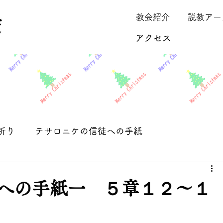
教会紹介
説教アー
アクセス
祈り
テサロニケの信徒への手紙
保留
への手紙一 ５章１２～１