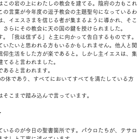
はこの岩の上にわたしの教会を建てる。陰府の力もこれ
この言葉が今年度の逗子教会の主題聖句になっているわ
は、イエスさまを信じる者が集まるように導かれ、そこ
、さらにその教会に天の国の鍵を授けられました。
す。「我は信ずる」と主に向かって告白するものです。
ていたいと思われる方もいるかもしれません。他人と関
信仰生活をした方が楽であると。しかし主イエスは、集
建てると言われました。
であると言われます。
ストの体であり、すべてにおいてすべてを満たしている方
はそこまで踏み込んで言っています。
会
ているのが今日の聖書箇所です。パウロたちが、テサロ
ます」と丁寧に述べています。