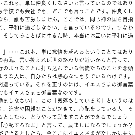
‥これも、単に仲良くしなさいと言っているのではあり
も学校でも会社でも、どこでも言うことです。仲良くし
なら、誰も苦労しません。ここでは、同じ神の国を目指
て、平和に過ごしなさい、と言っているのです。すなわ
、そしてみことばに生きた時、本当にお互いに平和に過
。」‥‥これも、単に怠惰を戒めるということではあり
の再臨、言い換えれば世の終わりが近いからと言って、
行のようなことに打ち込んでいる信徒たちのことを念頭
ような人は、自分たちは熱心なつもりでいるわけです。
間違っている。それを正すのには、イエスさまの御言葉
でもイエスさまと御言葉なのです。
励ましなさい」。この「気落ちしている者」というのは
く、迫害や困難なことが起きて、心配をしている人。そ
るとしたら、どうやって励ますことができるでしょう
「心配するなよ」と言って、励ましになるでしょうか？
ができるとしたら、今ここにイエスさまがたしかに共に