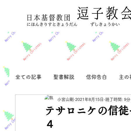
全ての記事
聖書解説
信仰告白
主の
小宮山剛
2021年8月15日
読了時間: 9分
フィリピの信徒への手紙
お知らせ
テサロニケの信徒
４