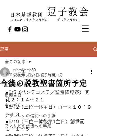
記事
全ての記事
tkomiyama50
全ての記事
2022年5月24日
読了時間: 1分
今後の説教聖書箇所予定
聖書解説
●6/5（ペンテコステ／聖霊降臨祭）使
信仰告白
徒２：１４～２１
主の祈り
●6/12（三位一体主日）ローマ１０：９
～１３
テサロニケの信徒への手紙
●6/19（三位一体後第1主日）創世記
フィリピの信徒への手紙
１：１～５