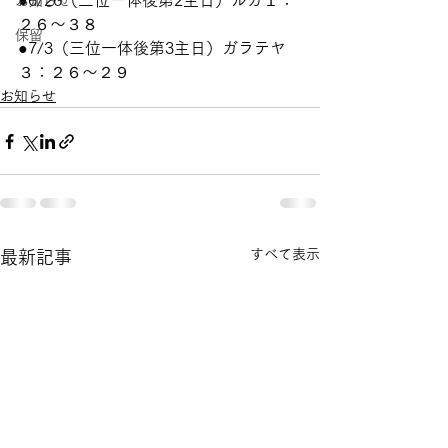
●6/26（三位一体後第2主日）ルカ１：
お知らせ
２６～３８
保留
●7/3（三位一体後第3主日）ガラテヤ
３：２６～２９
お知らせ
すべて表示
最新記事