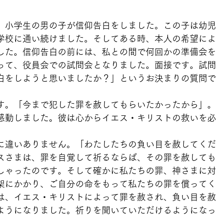
、小学生の男の子が信仰告白をしました。この子は幼児
学校に通い続けました。そしてある時、本人の希望によ
した。信仰告白の前には、私との間で何回かの準備会を
って、役員会での試問会となりました。面接です。試問
白をしようと思いましたか？」というお決まりの質問で
す。「今まで犯した罪を赦してもらいたかったから」。
感動しました。彼は心からイエス・キリストの救いを必
に違いありません。「わたしたちの負い目を赦してくだ
スさまは、罪を自覚して祈るならば、その罪を赦しても
しゃったのです。そして確かに私たちの罪、神さまに対
架にかかり、ご自分の命をもって私たちの罪を償ってく
は、イエス・キリストによって罪を赦され、負い目を赦
ようになりました。祈りを聞いていただけるようになっ