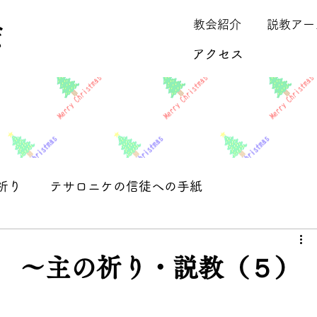
教会紹介
説教アー
アクセス
祈り
テサロニケの信徒への手紙
保留
 ～主の祈り・説教（５）