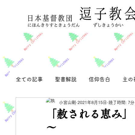
全ての記事
聖書解説
信仰告白
主の
小宮山剛
2021年8月15日
読了時間: 7分
フィリピの信徒への手紙
お知らせ
「赦される恵み」
～