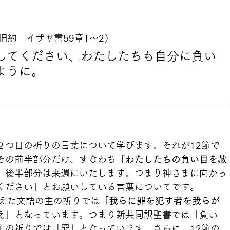
旧約　イザヤ書59章1～2）
してください、わたしたちも自分に負い
ように。
２つ目の祈りの言葉について学びます。それが12節で
その前半部分だけ、すなわち
「わたしたちの負い目を赦
。後半部分は来週にいたします。つまり神さまに向かっ
ください」とお願いしている言葉についてです。
唱えた文語の主の祈りでは
「我らに罪を犯す者を我らが
え」
となっています。つまり新共同訳聖書では「負い
主の祈りでは「罪」となっています。さらに、12節の