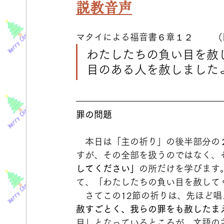
説教音声
マタイによる福音書６章１２　　 （
わたしたちの負い目を赦
目のある人を赦しました
罪の問題
　本日は「主の祈り」の後半部分の
すが、その全部を扱うのではなく、
してください」
の所だけを学びます
て、「わたしたちの負い目を赦して
　さてこの12節の祈りは、先ほど
赦すごとく、我らの罪をも赦したま
目」となっているところが、文語の