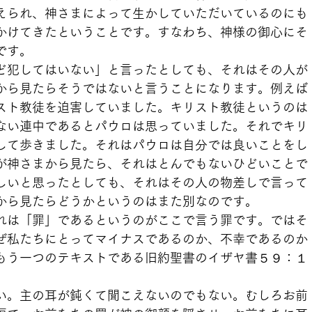
えられ、神さまによって生かしていただいているのにも
かけてきたということです。すなわち、神様の御心にそ
です。
ど犯してはいない」と言ったとしても、それはその人が
から見たらそうではないと言うことになります。例えば
スト教徒を迫害していました。キリスト教徒というのは
ない連中であるとパウロは思っていました。それでキリ
して歩きました。それはパウロは自分では良いことをし
が神さまから見たら、それはとんでもないひどいことで
しいと思ったとしても、それはその人の物差しで言って
から見たらどうかというのはまた別なのです。
れは「罪」であるというのがここで言う罪です。ではそ
ぜ私たちにとってマイナスであるのか、不幸であるのか
もう一つのテキストである旧約聖書のイザヤ書５９：１
い。主の耳が鈍くて聞こえないのでもない。むしろお前