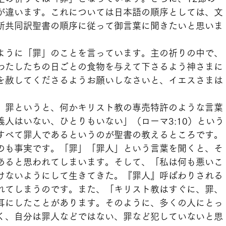
が違います。これについては日本語の順序としては、文
新共同訳聖書の順序に従って御言葉に聞きたいと思いま
ように「罪」のことを言っています。主の祈りの中で、
わたしたちの日ごとの食物を与えて下さるよう神さまに
を赦してくださるようお願いしなさいと、イエスさまは
。罪というと、何かキリスト教の専売特許のような言葉
人はいない、ひとりもいない」（ローマ3:10）という
すべて罪人であるというのが聖書の教えるところです。
のも事実です。「罪」「罪人」という言葉を聞くと、そ
あると思われてしまいます。そして、「私は何も悪いこ
けないようにして生きてきた。『罪人』呼ばわりされる
れてしまうのです。また、「キリスト教はすぐに、罪、
耳にしたことがあります。そのように、多くの人にとっ
く、自分は罪人などではない、罪など犯していないと思